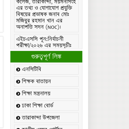
বিষয়ের প্রভাষক জনাব মোঃ
মজিবুর রহমান খান এর
অনাপত্তি সদন (NOC)।
এইচএসসি পূন:নির্বাচনী
পরীক্ষা/২০২৬ এর সময়সূচীঃ
এইচএসসি (বিএমটি) ফরম
পূরণ/২০২৬ বিজ্ঞপ্তিঃ
গুরুত্বপূর্ণ লিঙ্ক
এইচএসসি ফরম/২০২৬ পূরণ
এনসিটিবি
বিজ্ঞপ্তিঃ
শিক্ষক বাতায়ন
২১ ফেব্রুয়ারি/২০২৬ ইং
তারিখে “শহিদ দিবস ও
শিক্ষা মন্ত্রনালয়
আন্তর্জাতিক মাতৃভাষা
দিবস-২০২৬ উদযাপন
ঢাকা শিক্ষা বোর্ড
উপলক্ষ্যে নোটিশঃ
তারাকান্দা উপজেলা
কলেজ বন্ধ সংক্রান্ত নোটিশঃ