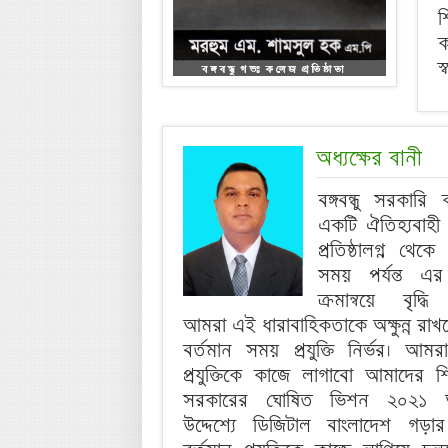
শ
ক
স
অধ্যক্ষের বানী
বঙ্গবন্ধু সরকারি
একটি ঐতিহ্যবাহী
প্রতিষ্ঠালগ্ন থেকে
সময় পর্যন্ত এর
ক্রমান্বয়ে বৃদ্ধি 
আমরা এই ধারাবাহিকতাকে অক্ষুন্ন রাখ
বর্তমান সময় প্রযুক্তি নির্ভর। আ
প্রযুক্তিকে কাজে লাগাবো আমাদের শিক্
সরকারের ঘোষিত ভিশন ২০২১ অর
উদ্দেশ্যে ডিজিটাল বাংলাদেশ গড়ার 