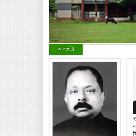
আপডেটঃ
ও
ব
ব