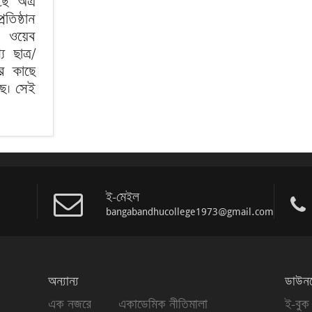
ছে অত্র
রতিষ্ঠান
ই ওয়েব
ছাত্র/
ের কাছে
ছে। সেই
।
ই-মেইল
bangabandhucollege1973@gmail.com
অন্যান্য
ডাউনল
এক নজরে
একাডেমিক নীতিমালা
ই-বুক