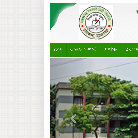
হোম
কলেজ সম্পর্কে
প্রশাসন
একাড