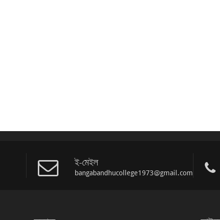
ই-মেইল
bangabandhucollege1973@gmail.com