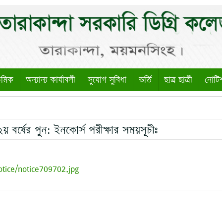
েমিক
অন্যান্য কার্যাবলী
সুযোগ সুবিধা
ভর্তি
ছাত্র ছাত্রী
নোটি
২য় বর্ষের পুন: ইনকোর্স পরীক্ষার সময়সূচীঃ
otice/notice709702.jpg