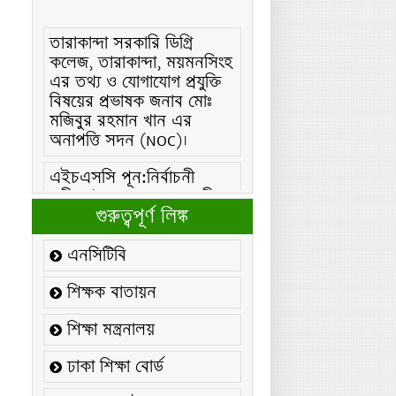
তারাকান্দা সরকারি ডিগ্রি
কলেজ, তারাকান্দা, ময়মনসিংহ
এর তথ্য ও যোগাযোগ প্রযুক্তি
বিষয়ের প্রভাষক জনাব মোঃ
মজিবুর রহমান খান এর
অনাপত্তি সদন (NOC)।
এইচএসসি পূন:নির্বাচনী
পরীক্ষা/২০২৬ এর সময়সূচীঃ
এইচএসসি (বিএমটি) ফরম
গুরুত্বপূর্ণ লিঙ্ক
পূরণ/২০২৬ বিজ্ঞপ্তিঃ
এনসিটিবি
এইচএসসি ফরম/২০২৬ পূরণ
বিজ্ঞপ্তিঃ
শিক্ষক বাতায়ন
২১ ফেব্রুয়ারি/২০২৬ ইং
শিক্ষা মন্ত্রনালয়
তারিখে “শহিদ দিবস ও
ঢাকা শিক্ষা বোর্ড
আন্তর্জাতিক মাতৃভাষা
দিবস-২০২৬ উদযাপন