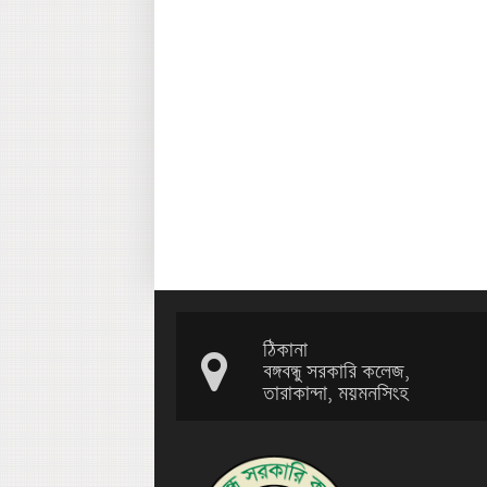
ঠিকানা
বঙ্গবন্ধু সরকারি কলেজ,
তারাকান্দা, ময়মনসিংহ