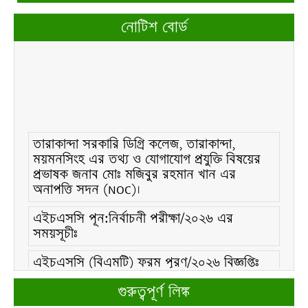
নোটিশ বোর্ড
তারাকান্দা সরকারি ডিগ্রি কলেজ, তারাকান্দা,
ময়মনসিংহ এর তথ্য ও যোগাযোগ প্রযুক্তি বিষয়ের
প্রভাষক জনাব মোঃ মজিবুর রহমান খান এর
অনাপত্তি সদন (NOC)।
এইচএসসি পূন:নির্বাচনী পরীক্ষা/২০২৬ এর
সময়সূচীঃ
এইচএসসি (বিএমটি) ফরম পূরণ/২০২৬ বিজ্ঞপ্তিঃ
এইচএসসি ফরম/২০২৬ পূরণ বিজ্ঞপ্তিঃ
গুরুত্বপূর্ণ লিঙ্ক