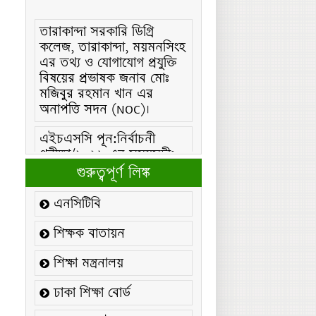
তারাকান্দা সরকারি ডিগ্রি
কলেজ, তারাকান্দা, ময়মনসিংহ
এর তথ্য ও যোগাযোগ প্রযুক্তি
বিষয়ের প্রভাষক জনাব মোঃ
মজিবুর রহমান খান এর
অনাপত্তি সদন (NOC)।
এইচএসসি পূন:নির্বাচনী
পরীক্ষা/২০২৬ এর সময়সূচীঃ
এইচএসসি (বিএমটি) ফরম
গুরুত্বপূর্ণ লিঙ্ক
পূরণ/২০২৬ বিজ্ঞপ্তিঃ
এনসিটিবি
এইচএসসি ফরম/২০২৬ পূরণ
বিজ্ঞপ্তিঃ
শিক্ষক বাতায়ন
২১ ফেব্রুয়ারি/২০২৬ ইং
শিক্ষা মন্ত্রনালয়
তারিখে “শহিদ দিবস ও
আন্তর্জাতিক মাতৃভাষা
ঢাকা শিক্ষা বোর্ড
দিবস-২০২৬ উদযাপন