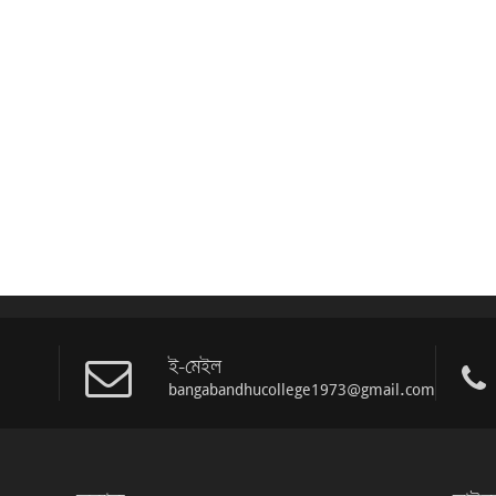
ই-মেইল
bangabandhucollege1973@gmail.com