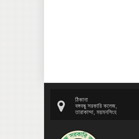
ঠিকানা
বঙ্গবন্ধু সরকারি কলেজ,
তারাকান্দা, ময়মনসিংহ