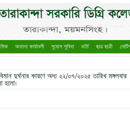
েমিক
অন্যান্য কার্যাবলী
সুযোগ সুবিধা
ভর্তি
ছাত্র ছাত্রী
নোটি
িক বিমান দুর্ঘনার কারণে অদ্য ২২/০৭/২০২৫ তারিখ মঙ্গলবার
রা হলো।