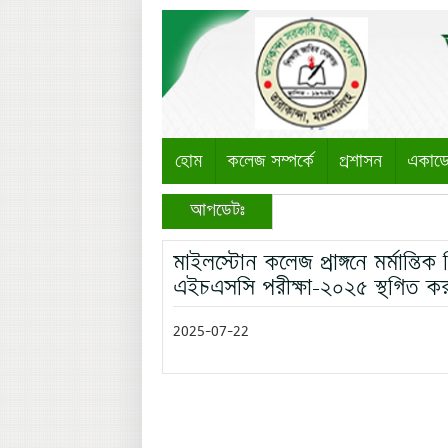
হোম
কলেজ সম্পর্কে
প্রশাসন
একাড
আপডেটঃ
মাইলস্টোন কলেজ প্রাঙ্গনে মর্মান্ত
এইচএসসি পরীক্ষা-২০২৫ স্থগিত ক
2025-07-22