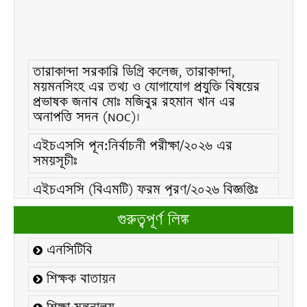
তারাকান্দা সরকারি ডিগ্রি কলেজ, তারাকান্দা,
ময়মনসিংহ এর তথ্য ও যোগাযোগ প্রযুক্তি বিষয়ের
প্রভাষক জনাব মোঃ মজিবুর রহমান খান এর
অনাপত্তি সদন (NOC)।
এইচএসসি পূন:নির্বাচনী পরীক্ষা/২০২৬ এর
সময়সূচীঃ
এইচএসসি (বিএমটি) ফরম পূরণ/২০২৬ বিজ্ঞপ্তিঃ
এইচএসসি ফরম/২০২৬ পূরণ বিজ্ঞপ্তিঃ
গুরুত্বপূর্ণ লিঙ্ক
২১ ফেব্রুয়ারি/২০২৬ ইং তারিখে “শহিদ দিবস ও
এনসিটিবি
আন্তর্জাতিক মাতৃভাষা দিবস-২০২৬ উদযাপন
উপলক্ষ্যে নোটিশঃ
শিক্ষক বাতায়ন
কলেজ বন্ধ সংক্রান্ত নোটিশঃ