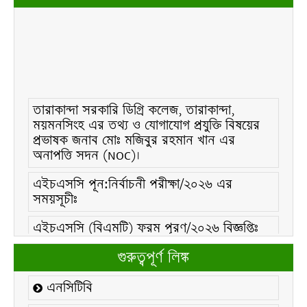
তারাকান্দা সরকারি ডিগ্রি কলেজ, তারাকান্দা,
ময়মনসিংহ এর তথ্য ও যোগাযোগ প্রযুক্তি বিষয়ের
প্রভাষক জনাব মোঃ মজিবুর রহমান খান এর
অনাপত্তি সদন (NOC)।
এইচএসসি পূন:নির্বাচনী পরীক্ষা/২০২৬ এর
সময়সূচীঃ
এইচএসসি (বিএমটি) ফরম পূরণ/২০২৬ বিজ্ঞপ্তিঃ
এইচএসসি ফরম/২০২৬ পূরণ বিজ্ঞপ্তিঃ
গুরুত্বপূর্ণ লিঙ্ক
২১ ফেব্রুয়ারি/২০২৬ ইং তারিখে “শহিদ দিবস ও
এনসিটিবি
আন্তর্জাতিক মাতৃভাষা দিবস-২০২৬ উদযাপন