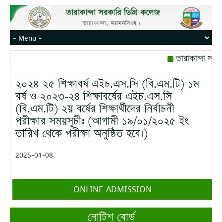
তারাকান্দা সরক
রোজ বৃহস্পতিবার।
২০২৪-২৫ শিক্ষাবর্ষ এইচ.এস.সি (বি.এম.টি) ১ম
মোবাইল নম্বর: পে
বর্ষ ও ২০২৩-২৪ শিক্ষাবর্ষের এইচ.এস.সি
(বি.এম.টি) ২য় বর্ষের শিক্ষার্থীদের নির্বাচনী
পরীক্ষার সময়সূচীঃ (আগামী ১৯/০১/২০২৫ ইং
তারিখ থেকে পরীক্ষা অনুষ্ঠিত হবে।)
2025-01-08
ONLINE ADMISSION
নোটিশ বোর্ড