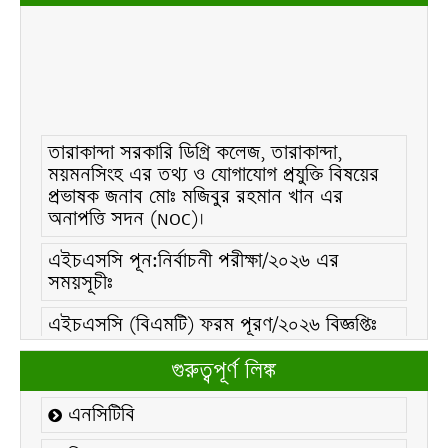
তারাকান্দা সরকারি ডিগ্রি কলেজ, তারাকান্দা,
ময়মনসিংহ এর তথ্য ও যোগাযোগ প্রযুক্তি বিষয়ের
প্রভাষক জনাব মোঃ মজিবুর রহমান খান এর
অনাপত্তি সদন (NOC)।
এইচএসসি পূন:নির্বাচনী পরীক্ষা/২০২৬ এর
সময়সূচীঃ
এইচএসসি (বিএমটি) ফরম পূরণ/২০২৬ বিজ্ঞপ্তিঃ
এইচএসসি ফরম/২০২৬ পূরণ বিজ্ঞপ্তিঃ
গুরুত্বপূর্ণ লিঙ্ক
২১ ফেব্রুয়ারি/২০২৬ ইং তারিখে “শহিদ দিবস ও
এনসিটিবি
আন্তর্জাতিক মাতৃভাষা দিবস-২০২৬ উদযাপন
উপলক্ষ্যে নোটিশঃ