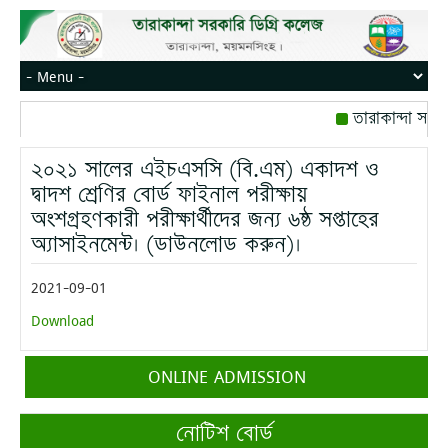
তারাকান্দা সরক
রোজ বৃহস্পতিবার।
২০২১ সালের এইচএসসি (বি.এম) একাদশ ও
মোবাইল নম্বর: পে
দ্বাদশ শ্রেণির বোর্ড ফাইনাল পরীক্ষায়
অংশগ্রহণকারী পরীক্ষার্থীদের জন্য ৬ষ্ঠ সপ্তাহের
অ্যাসাইনমেন্ট। (ডাউনলোড করুন)।
2021-09-01
Download
ONLINE ADMISSION
নোটিশ বোর্ড