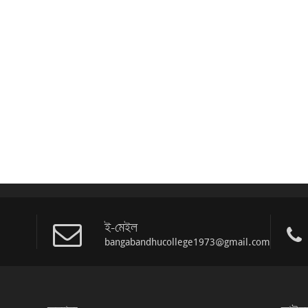
ই-মেইল
bangabandhucollege1973@gmail.com