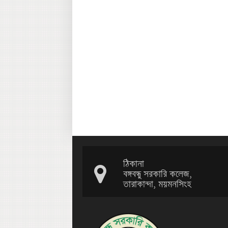
ঠিকানা
বঙ্গবন্ধু সরকারি কলেজ,
তারাকান্দা, ময়মনসিংহ