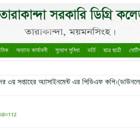
েমিক
অন্যান্য কার্যাবলী
সুযোগ সুবিধা
ভর্তি
ছাত্র ছাত্রী
নোটি
দের ৩য় সপ্তাহের অ্যাসাইনমেন্ট এর পিডিএফ কপি।(ডাউন
?id=112