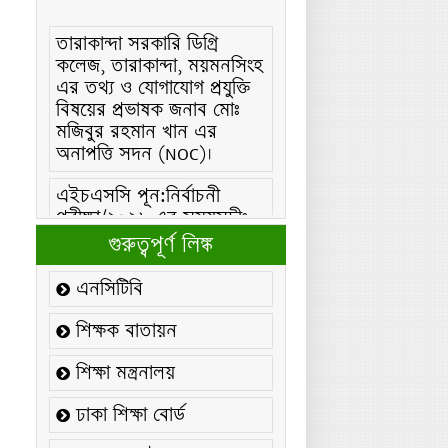
তারাকান্দা সরকারি ডিগ্রি
কলেজ, তারাকান্দা, ময়মনসিংহ
এর তথ্য ও যোগাযোগ প্রযুক্তি
বিষয়ের প্রভাষক জনাব মোঃ
মজিবুর রহমান খান এর
অনাপত্তি সদন (NOC)।
এইচএসসি পূন:নির্বাচনী
পরীক্ষা/২০২৬ এর সময়সূচীঃ
এইচএসসি (বিএমটি) ফরম
গুরুত্বপূর্ণ লিঙ্ক
পূরণ/২০২৬ বিজ্ঞপ্তিঃ
এনসিটিবি
এইচএসসি ফরম/২০২৬ পূরণ
বিজ্ঞপ্তিঃ
শিক্ষক বাতায়ন
২১ ফেব্রুয়ারি/২০২৬ ইং
শিক্ষা মন্ত্রনালয়
তারিখে “শহিদ দিবস ও
আন্তর্জাতিক মাতৃভাষা
ঢাকা শিক্ষা বোর্ড
দিবস-২০২৬ উদযাপন