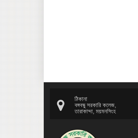
ঠিকানা
বঙ্গবন্ধু সরকারি কলেজ,
তারাকান্দা, ময়মনসিংহ