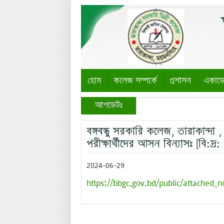
হোম
কলেজ সম্পর্কে
প্রশাসন
একাড
আপডেটঃ
বঙ্গবন্ধু সরকারি কলেজ, তারাকান্দা
পরীক্ষার্থীদের আসন বিন্যাসঃ [বি:দ্র:
2024-06-29
https://bbgc.gov.bd/public/attached_n