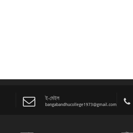
ই-মেইল
bangabandhucollege1973@gmail.com