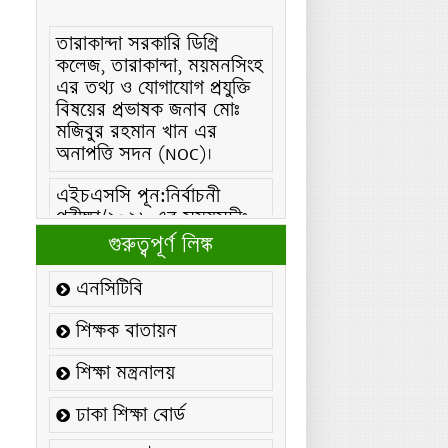
তারাকান্দা সরকারি ডিগ্রি
কলেজ, তারাকান্দা, ময়মনসিংহ
এর তথ্য ও যোগাযোগ প্রযুক্তি
বিষয়ের প্রভাষক জনাব মোঃ
মজিবুর রহমান খান এর
অনাপত্তি সদন (NOC)।
এইচএসসি পূন:নির্বাচনী
পরীক্ষা/২০২৬ এর সময়সূচীঃ
এইচএসসি (বিএমটি) ফরম
গুরুত্বপূর্ণ লিঙ্ক
পূরণ/২০২৬ বিজ্ঞপ্তিঃ
এনসিটিবি
এইচএসসি ফরম/২০২৬ পূরণ
বিজ্ঞপ্তিঃ
শিক্ষক বাতায়ন
২১ ফেব্রুয়ারি/২০২৬ ইং
শিক্ষা মন্ত্রনালয়
তারিখে “শহিদ দিবস ও
আন্তর্জাতিক মাতৃভাষা
ঢাকা শিক্ষা বোর্ড
দিবস-২০২৬ উদযাপন