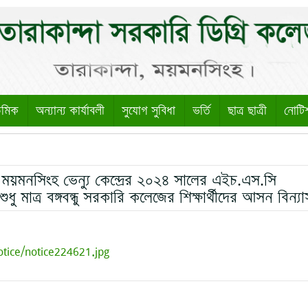
েমিক
অন্যান্য কার্যাবলী
সুযোগ সুবিধা
ভর্তি
ছাত্র ছাত্রী
নোটি
 , ময়মনসিংহ ভেন্যু কেন্দ্রের ২০২৪ সালের এইচ.এস.সি
 শুধু মাত্র বঙ্গবন্ধু সরকারি কলেজের শিক্ষার্থীদের আসন বিন্যা
otice/notice224621.jpg