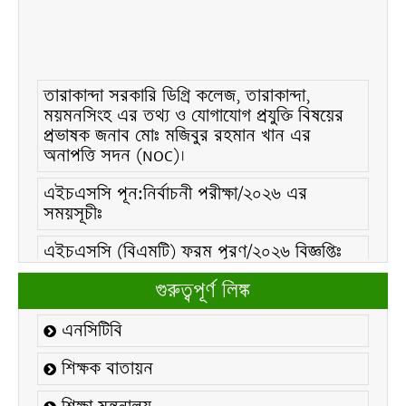
তারাকান্দা সরকারি ডিগ্রি কলেজ, তারাকান্দা,
ময়মনসিংহ এর তথ্য ও যোগাযোগ প্রযুক্তি বিষয়ের
প্রভাষক জনাব মোঃ মজিবুর রহমান খান এর
অনাপত্তি সদন (NOC)।
এইচএসসি পূন:নির্বাচনী পরীক্ষা/২০২৬ এর
সময়সূচীঃ
এইচএসসি (বিএমটি) ফরম পূরণ/২০২৬ বিজ্ঞপ্তিঃ
এইচএসসি ফরম/২০২৬ পূরণ বিজ্ঞপ্তিঃ
গুরুত্বপূর্ণ লিঙ্ক
২১ ফেব্রুয়ারি/২০২৬ ইং তারিখে “শহিদ দিবস ও
এনসিটিবি
আন্তর্জাতিক মাতৃভাষা দিবস-২০২৬ উদযাপন
উপলক্ষ্যে নোটিশঃ
শিক্ষক বাতায়ন
কলেজ বন্ধ সংক্রান্ত নোটিশঃ