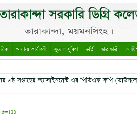
েমিক
অন্যান্য কার্যাবলী
সুযোগ সুবিধা
ভর্তি
ছাত্র ছাত্রী
নোটি
ের ৬ষ্ঠ সপ্তাহের অ্যাসাইনমেন্ট এর পিডিএফ কপি।(ডাউন
?id=130