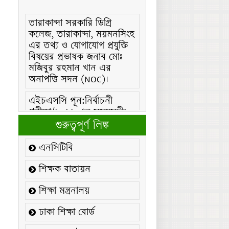
তারাকান্দা সরকারি ডিগ্রি
কলেজ, তারাকান্দা, ময়মনসিংহ
এর তথ্য ও যোগাযোগ প্রযুক্তি
বিষয়ের প্রভাষক জনাব মোঃ
মজিবুর রহমান খান এর
অনাপত্তি সদন (NOC)।
এইচএসসি পূন:নির্বাচনী
পরীক্ষা/২০২৬ এর সময়সূচীঃ
এইচএসসি (বিএমটি) ফরম
গুরুত্বপূর্ণ লিঙ্ক
পূরণ/২০২৬ বিজ্ঞপ্তিঃ
এনসিটিবি
এইচএসসি ফরম/২০২৬ পূরণ
বিজ্ঞপ্তিঃ
শিক্ষক বাতায়ন
২১ ফেব্রুয়ারি/২০২৬ ইং
শিক্ষা মন্ত্রনালয়
তারিখে “শহিদ দিবস ও
আন্তর্জাতিক মাতৃভাষা
ঢাকা শিক্ষা বোর্ড
দিবস-২০২৬ উদযাপন