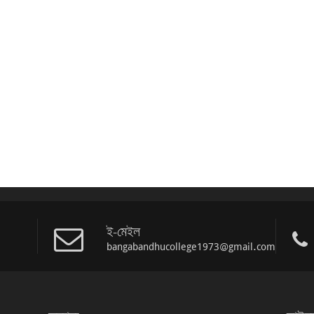
ই-মেইল
bangabandhucollege1973@gmail.com