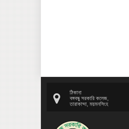
ঠিকানা
বঙ্গবন্ধু সরকারি কলেজ,
তারাকান্দা, ময়মনসিংহ