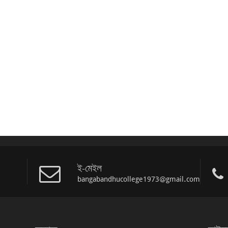
ই-মেইল
bangabandhucollege1973@gmail.com