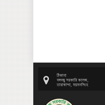
ঠিকানা
বঙ্গবন্ধু সরকারি কলেজ,
তারাকান্দা, ময়মনসিংহ