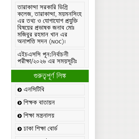
তারাকান্দা সরকারি ডিগ্রি
কলেজ, তারাকান্দা, ময়মনসিংহ
এর তথ্য ও যোগাযোগ প্রযুক্তি
বিষয়ের প্রভাষক জনাব মোঃ
মজিবুর রহমান খান এর
অনাপত্তি সদন (NOC)।
এইচএসসি পূন:নির্বাচনী
পরীক্ষা/২০২৬ এর সময়সূচীঃ
এইচএসসি (বিএমটি) ফরম
পূরণ/২০২৬ বিজ্ঞপ্তিঃ
গুরুত্বপূর্ণ লিঙ্ক
এইচএসসি ফরম/২০২৬ পূরণ
এনসিটিবি
বিজ্ঞপ্তিঃ
শিক্ষক বাতায়ন
২১ ফেব্রুয়ারি/২০২৬ ইং
তারিখে “শহিদ দিবস ও
শিক্ষা মন্ত্রনালয়
আন্তর্জাতিক মাতৃভাষা
দিবস-২০২৬ উদযাপন
ঢাকা শিক্ষা বোর্ড
উপলক্ষ্যে নোটিশঃ