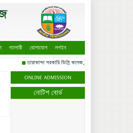
শ
গ্যালারী
যোগাযোগ
লগইন
তারাকান্দা সরকারি ডিগ্রি কলেজ, তারাকান্দা, ময়মনসিংহ এর ত
রোজ বৃহস্পতিবার।
বঙ্গবন্ধু সৃজনশীল মেধা অন্বেষণ প্রতিযোগিত
ONLINE ADMISSION
মোবাইল নম্বর: পেইজ-০১
ব্যবসায় শিক্ষা শাখার সকল শিক্ষক
নোটিশ বোর্ড