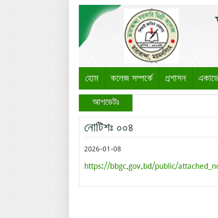
হোম
কলেজ সম্পর্কে
প্রশাসন
একাড
আপডেটঃ
নোটিশঃ ০০৪
2026-01-08
https://bbgc.gov.bd/public/attached_n