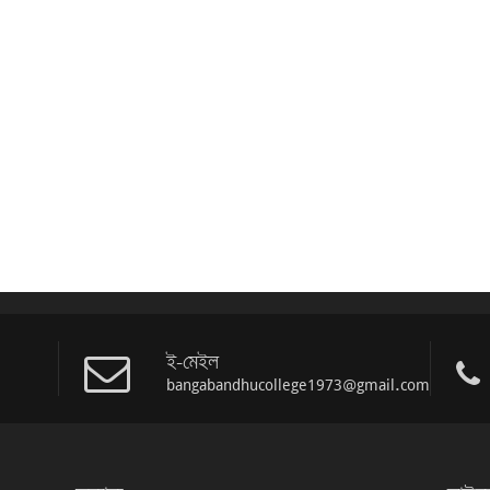
ই-মেইল
bangabandhucollege1973@gmail.com