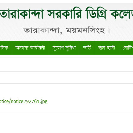
েমিক
অন্যান্য কার্যাবলী
সুযোগ সুবিধা
ভর্তি
ছাত্র ছাত্রী
নোটি
otice/notice292761.jpg