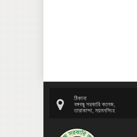
ঠিকানা
বঙ্গবন্ধু সরকারি কলেজ,
তারাকান্দা, ময়মনসিংহ