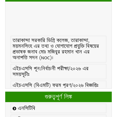
তারাকান্দা সরকারি ডিগ্রি কলেজ, তারাকান্দা,
ময়মনসিংহ এর তথ্য ও যোগাযোগ প্রযুক্তি বিষয়ের
প্রভাষক জনাব মোঃ মজিবুর রহমান খান এর
অনাপত্তি সদন (NOC)।
এইচএসসি পূন:নির্বাচনী পরীক্ষা/২০২৬ এর
সময়সূচীঃ
এইচএসসি (বিএমটি) ফরম পূরণ/২০২৬ বিজ্ঞপ্তিঃ
এইচএসসি ফরম/২০২৬ পূরণ বিজ্ঞপ্তিঃ
গুরুত্বপূর্ণ লিঙ্ক
২১ ফেব্রুয়ারি/২০২৬ ইং তারিখে “শহিদ দিবস ও
এনসিটিবি
আন্তর্জাতিক মাতৃভাষা দিবস-২০২৬ উদযাপন
উপলক্ষ্যে নোটিশঃ