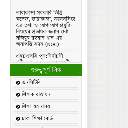
তারাকান্দা সরকারি ডিগ্রি
কলেজ, তারাকান্দা, ময়মনসিংহ
এর তথ্য ও যোগাযোগ প্রযুক্তি
বিষয়ের প্রভাষক জনাব মোঃ
মজিবুর রহমান খান এর
অনাপত্তি সদন (NOC)।
এইচএসসি পূন:নির্বাচনী
পরীক্ষা/২০২৬ এর সময়সূচীঃ
এইচএসসি (বিএমটি) ফরম
গুরুত্বপূর্ণ লিঙ্ক
পূরণ/২০২৬ বিজ্ঞপ্তিঃ
এনসিটিবি
এইচএসসি ফরম/২০২৬ পূরণ
বিজ্ঞপ্তিঃ
শিক্ষক বাতায়ন
২১ ফেব্রুয়ারি/২০২৬ ইং
শিক্ষা মন্ত্রনালয়
তারিখে “শহিদ দিবস ও
আন্তর্জাতিক মাতৃভাষা
ঢাকা শিক্ষা বোর্ড
দিবস-২০২৬ উদযাপন