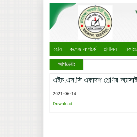
হোম
কলেজ সম্পর্কে
প্রশাসন
একাড
আপডেটঃ
এইচ.এস.সি একাদশ শ্রেণির অ্যাসা
2021-06-14
Download