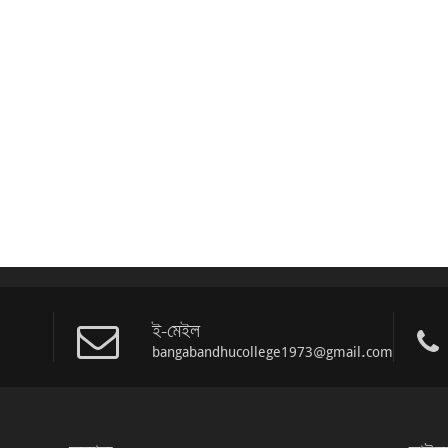
ই-মেইল
bangabandhucollege1973@gmail.com