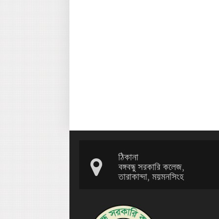
ঠিকানা
বঙ্গবন্ধু সরকারি কলেজ,
তারাকান্দা, ময়মনসিংহ