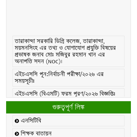
তারাকান্দা সরকারি ডিগ্রি কলেজ, তারাকান্দা,
ময়মনসিংহ এর তথ্য ও যোগাযোগ প্রযুক্তি বিষয়ের
প্রভাষক জনাব মোঃ মজিবুর রহমান খান এর
অনাপত্তি সদন (NOC)।
এইচএসসি পূন:নির্বাচনী পরীক্ষা/২০২৬ এর
সময়সূচীঃ
এইচএসসি (বিএমটি) ফরম পূরণ/২০২৬ বিজ্ঞপ্তিঃ
এইচএসসি ফরম/২০২৬ পূরণ বিজ্ঞপ্তিঃ
গুরুত্বপূর্ণ লিঙ্ক
২১ ফেব্রুয়ারি/২০২৬ ইং তারিখে “শহিদ দিবস ও
এনসিটিবি
আন্তর্জাতিক মাতৃভাষা দিবস-২০২৬ উদযাপন
উপলক্ষ্যে নোটিশঃ
শিক্ষক বাতায়ন