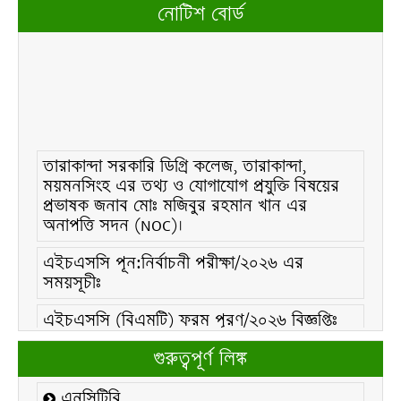
নোটিশ বোর্ড
তারাকান্দা সরকারি ডিগ্রি কলেজ, তারাকান্দা,
ময়মনসিংহ এর তথ্য ও যোগাযোগ প্রযুক্তি বিষয়ের
প্রভাষক জনাব মোঃ মজিবুর রহমান খান এর
অনাপত্তি সদন (NOC)।
এইচএসসি পূন:নির্বাচনী পরীক্ষা/২০২৬ এর
সময়সূচীঃ
এইচএসসি (বিএমটি) ফরম পূরণ/২০২৬ বিজ্ঞপ্তিঃ
এইচএসসি ফরম/২০২৬ পূরণ বিজ্ঞপ্তিঃ
গুরুত্বপূর্ণ লিঙ্ক
২১ ফেব্রুয়ারি/২০২৬ ইং তারিখে “শহিদ দিবস ও
এনসিটিবি