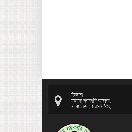
ঠিকানা
বঙ্গবন্ধু সরকারি কলেজ,
তারাকান্দা, ময়মনসিংহ