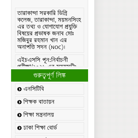
তারাকান্দা সরকারি ডিগ্রি
কলেজ, তারাকান্দা, ময়মনসিংহ
এর তথ্য ও যোগাযোগ প্রযুক্তি
বিষয়ের প্রভাষক জনাব মোঃ
মজিবুর রহমান খান এর
অনাপত্তি সদন (NOC)।
এইচএসসি পূন:নির্বাচনী
পরীক্ষা/২০২৬ এর সময়সূচীঃ
এইচএসসি (বিএমটি) ফরম
গুরুত্বপূর্ণ লিঙ্ক
পূরণ/২০২৬ বিজ্ঞপ্তিঃ
এনসিটিবি
এইচএসসি ফরম/২০২৬ পূরণ
বিজ্ঞপ্তিঃ
শিক্ষক বাতায়ন
২১ ফেব্রুয়ারি/২০২৬ ইং
শিক্ষা মন্ত্রনালয়
তারিখে “শহিদ দিবস ও
আন্তর্জাতিক মাতৃভাষা
ঢাকা শিক্ষা বোর্ড
দিবস-২০২৬ উদযাপন