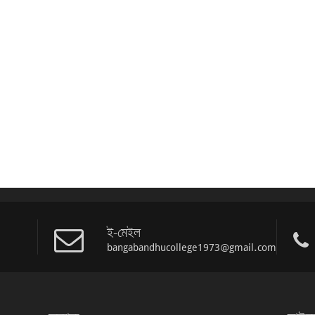
ই-মেইল
bangabandhucollege1973@gmail.com