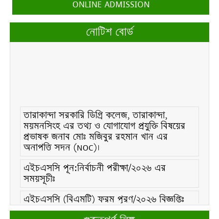
ONLINE ADMISSION
নোটিশ বোর্ড
তারাকান্দা সরকারি ডিগ্রি কলেজ, তারাকান্দা,
ময়মনসিংহ এর তথ্য ও যোগাযোগ প্রযুক্তি বিষয়ের
প্রভাষক জনাব মোঃ মজিবুর রহমান খান এর
অনাপত্তি সদন (NOC)।
এইচএসসি পূন:নির্বাচনী পরীক্ষা/২০২৬ এর
সময়সূচীঃ
এইচএসসি (বিএমটি) ফরম পূরণ/২০২৬ বিজ্ঞপ্তিঃ
এইচএসসি ফরম/২০২৬ পূরণ বিজ্ঞপ্তিঃ