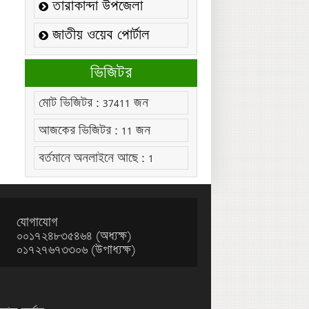
উপলক্ষ্যে নোটিশঃ
তারাকান্দা উপজেলা
কলেজ বন্ধ সংক্রান্ত নোটিশঃ
জাতীয় ওয়েব পোর্টাল
এইচ.এস.সি নির্বাচনী
ভিজিটর
ব্যবহারিক পরীক্ষা/২০২৬ এর
সময়সূচিঃ
মোট ভিজিটর :
37411
জন
২০২১-২২ শিক্ষাবর্ষের ডিগ্রি
আজকের ভিজিটর :
11
জন
(পাস) ৩য় বর্ষের ২য় ইনকোর্স
পরীক্ষার সময়সূচীঃ
বর্তমানে অনলাইনে আছে :
1
২০২৫-২৬ শিক্ষাবর্ষের
এইচ.এস.সি একাদশ শ্রেণির
শিক্ষার্থীদের উপবৃত্তি সংক্রান্ত
যোগাযোগ
বিজ্ঞপ্তিঃ
০০১৭২৪৮৩৫৪৬৪ (অধ্যক্ষ)
০১৭২৭৬৭৩৩০৬ (উপাধ্যক্ষ)
নোটিশঃ ০১৯
নোটিশঃ ০১৮