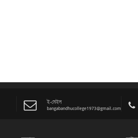
ই-মেইল
bangabandhucollege1973@gmail.com