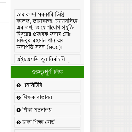
তারাকান্দা সরকারি ডিগ্রি
কলেজ, তারাকান্দা, ময়মনসিংহ
এর তথ্য ও যোগাযোগ প্রযুক্তি
বিষয়ের প্রভাষক জনাব মোঃ
মজিবুর রহমান খান এর
অনাপত্তি সদন (NOC)।
এইচএসসি পূন:নির্বাচনী
পরীক্ষা/২০২৬ এর সময়সূচীঃ
এইচএসসি (বিএমটি) ফরম
গুরুত্বপূর্ণ লিঙ্ক
পূরণ/২০২৬ বিজ্ঞপ্তিঃ
এনসিটিবি
এইচএসসি ফরম/২০২৬ পূরণ
বিজ্ঞপ্তিঃ
শিক্ষক বাতায়ন
২১ ফেব্রুয়ারি/২০২৬ ইং
শিক্ষা মন্ত্রনালয়
তারিখে “শহিদ দিবস ও
ঢাকা শিক্ষা বোর্ড
আন্তর্জাতিক মাতৃভাষা
দিবস-২০২৬ উদযাপন