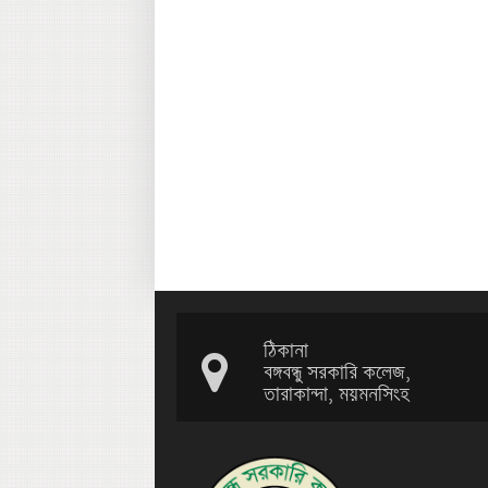
ঠিকানা
বঙ্গবন্ধু সরকারি কলেজ,
তারাকান্দা, ময়মনসিংহ