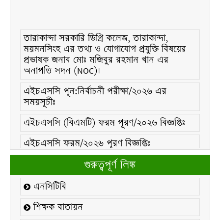
তারাকান্দা সরকারি ডিগ্রি কলেজ, তারাকান্দা,
ময়মনসিংহ এর তথ্য ও যোগাযোগ প্রযুক্তি বিষয়ের
প্রভাষক জনাব মোঃ মজিবুর রহমান খান এর
অনাপত্তি সদন (NOC)।
এইচএসসি পূন:নির্বাচনী পরীক্ষা/২০২৬ এর
সময়সূচীঃ
এইচএসসি (বিএমটি) ফরম পূরণ/২০২৬ বিজ্ঞপ্তিঃ
এইচএসসি ফরম/২০২৬ পূরণ বিজ্ঞপ্তিঃ
২১ ফেব্রুয়ারি/২০২৬ ইং তারিখে “শহিদ দিবস ও
গুরুত্বপূর্ণ লিঙ্ক
আন্তর্জাতিক মাতৃভাষা দিবস-২০২৬ উদযাপন
উপলক্ষ্যে নোটিশঃ
এনসিটিবি
কলেজ বন্ধ সংক্রান্ত নোটিশঃ
শিক্ষক বাতায়ন