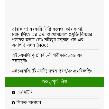
তারাকান্দা সরকারি ডিগ্রি কলেজ, তারাকান্দা,
ময়মনসিংহ এর তথ্য ও যোগাযোগ প্রযুক্তি বিষয়ের
প্রভাষক জনাব মোঃ মজিবুর রহমান খান এর
অনাপত্তি সদন (NOC)।
এইচএসসি পূন:নির্বাচনী পরীক্ষা/২০২৬ এর
সময়সূচীঃ
এইচএসসি (বিএমটি) ফরম পূরণ/২০২৬ বিজ্ঞপ্তিঃ
এইচএসসি ফরম/২০২৬ পূরণ বিজ্ঞপ্তিঃ
গুরুত্বপূর্ণ লিঙ্ক
২১ ফেব্রুয়ারি/২০২৬ ইং তারিখে “শহিদ দিবস ও
এনসিটিবি
আন্তর্জাতিক মাতৃভাষা দিবস-২০২৬ উদযাপন
উপলক্ষ্যে নোটিশঃ
শিক্ষক বাতায়ন