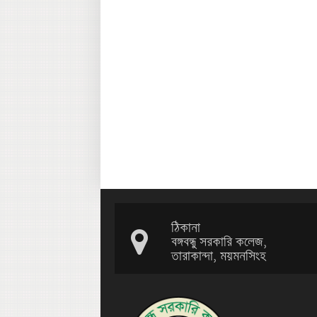
ঠিকানা
বঙ্গবন্ধু সরকারি কলেজ,
তারাকান্দা, ময়মনসিংহ