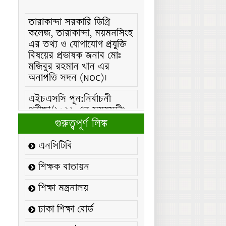
তারাকান্দা সরকারি ডিগ্রি
কলেজ, তারাকান্দা, ময়মনসিংহ
এর তথ্য ও যোগাযোগ প্রযুক্তি
বিষয়ের প্রভাষক জনাব মোঃ
মজিবুর রহমান খান এর
অনাপত্তি সদন (NOC)।
এইচএসসি পূন:নির্বাচনী
পরীক্ষা/২০২৬ এর সময়সূচীঃ
এইচএসসি (বিএমটি) ফরম
গুরুত্বপূর্ণ লিঙ্ক
পূরণ/২০২৬ বিজ্ঞপ্তিঃ
এনসিটিবি
এইচএসসি ফরম/২০২৬ পূরণ
বিজ্ঞপ্তিঃ
শিক্ষক বাতায়ন
২১ ফেব্রুয়ারি/২০২৬ ইং
শিক্ষা মন্ত্রনালয়
তারিখে “শহিদ দিবস ও
আন্তর্জাতিক মাতৃভাষা
ঢাকা শিক্ষা বোর্ড
দিবস-২০২৬ উদযাপন