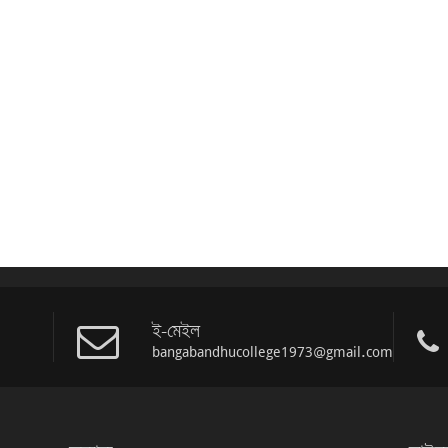
ই-মেইল
bangabandhucollege1973@gmail.com