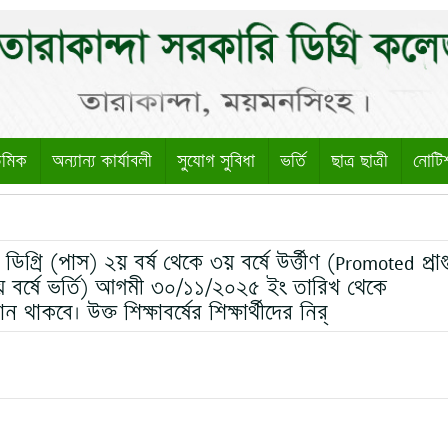
েমিক
অন্যান্য কার্যাবলী
সুযোগ সুবিধা
ভর্তি
ছাত্র ছাত্রী
নোটি
গ্রি (পাস) ২য় বর্ষ থেকে ৩য় বর্ষে উর্ত্তীণ (Promoted প্রাপ্
ম (৩য় বর্ষে ভর্তি) আগমী ৩০/১১/২০২৫ ইং তারিখ থেকে
াকবে। উক্ত শিক্ষাবর্ষের শিক্ষার্থীদের নির্