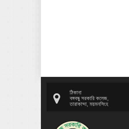
ঠিকানা
বঙ্গবন্ধু সরকারি কলেজ,
তারাকান্দা, ময়মনসিংহ