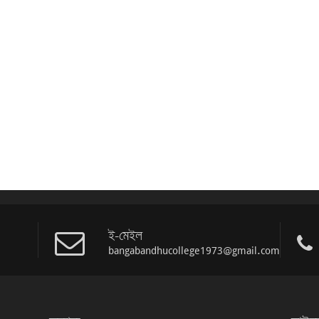
ই-মেইল
bangabandhucollege1973@gmail.com