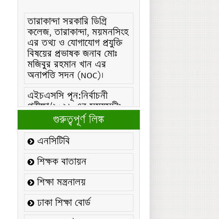
তারাকান্দা সরকারি ডিগ্রি
কলেজ, তারাকান্দা, ময়মনসিংহ
এর তথ্য ও যোগাযোগ প্রযুক্তি
বিষয়ের প্রভাষক জনাব মোঃ
মজিবুর রহমান খান এর
অনাপত্তি সদন (NOC)।
এইচএসসি পূন:নির্বাচনী
পরীক্ষা/২০২৬ এর সময়সূচীঃ
এইচএসসি (বিএমটি) ফরম
গুরুত্বপূর্ণ লিঙ্ক
পূরণ/২০২৬ বিজ্ঞপ্তিঃ
এনসিটিবি
এইচএসসি ফরম/২০২৬ পূরণ
বিজ্ঞপ্তিঃ
শিক্ষক বাতায়ন
২১ ফেব্রুয়ারি/২০২৬ ইং
শিক্ষা মন্ত্রনালয়
তারিখে “শহিদ দিবস ও
আন্তর্জাতিক মাতৃভাষা
ঢাকা শিক্ষা বোর্ড
দিবস-২০২৬ উদযাপন