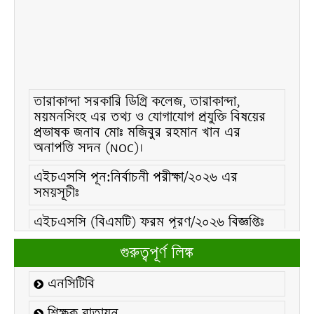
তারাকান্দা সরকারি ডিগ্রি কলেজ, তারাকান্দা,
ময়মনসিংহ এর তথ্য ও যোগাযোগ প্রযুক্তি বিষয়ের
প্রভাষক জনাব মোঃ মজিবুর রহমান খান এর
অনাপত্তি সদন (NOC)।
এইচএসসি পূন:নির্বাচনী পরীক্ষা/২০২৬ এর
সময়সূচীঃ
এইচএসসি (বিএমটি) ফরম পূরণ/২০২৬ বিজ্ঞপ্তিঃ
এইচএসসি ফরম/২০২৬ পূরণ বিজ্ঞপ্তিঃ
গুরুত্বপূর্ণ লিঙ্ক
২১ ফেব্রুয়ারি/২০২৬ ইং তারিখে “শহিদ দিবস ও
এনসিটিবি
আন্তর্জাতিক মাতৃভাষা দিবস-২০২৬ উদযাপন
উপলক্ষ্যে নোটিশঃ
শিক্ষক বাতায়ন