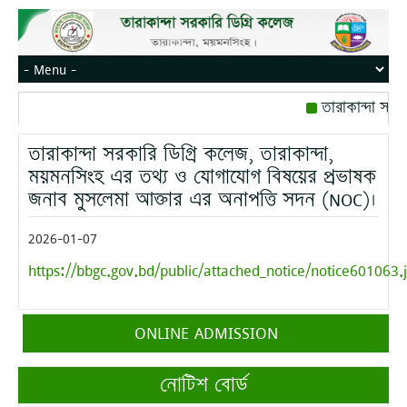
তারাকান্দা সরক
রোজ বৃহস্পতিবার।
তারাকান্দা সরকারি ডিগ্রি কলেজ, তারাকান্দা,
মোবাইল নম্বর: পে
ময়মনসিংহ এর তথ্য ও যোগাযোগ বিষয়ের প্রভাষক
জনাব মুসলেমা আক্তার এর অনাপত্তি সদন (NOC)।
2026-01-07
https://bbgc.gov.bd/public/attached_notice/notice601063.
ONLINE ADMISSION
নোটিশ বোর্ড