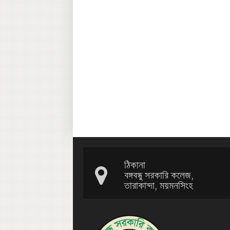
ঠিকানা
বঙ্গবন্ধু সরকারি কলেজ,
তারাকান্দা, ময়মনসিংহ