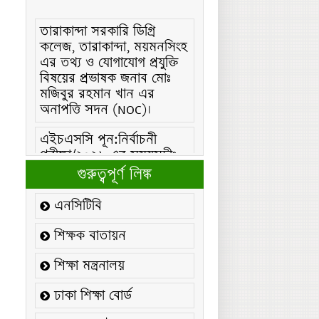
তারাকান্দা সরকারি ডিগ্রি
কলেজ, তারাকান্দা, ময়মনসিংহ
এর তথ্য ও যোগাযোগ প্রযুক্তি
বিষয়ের প্রভাষক জনাব মোঃ
মজিবুর রহমান খান এর
অনাপত্তি সদন (NOC)।
এইচএসসি পূন:নির্বাচনী
পরীক্ষা/২০২৬ এর সময়সূচীঃ
এইচএসসি (বিএমটি) ফরম
গুরুত্বপূর্ণ লিঙ্ক
পূরণ/২০২৬ বিজ্ঞপ্তিঃ
এনসিটিবি
এইচএসসি ফরম/২০২৬ পূরণ
বিজ্ঞপ্তিঃ
শিক্ষক বাতায়ন
২১ ফেব্রুয়ারি/২০২৬ ইং
শিক্ষা মন্ত্রনালয়
তারিখে “শহিদ দিবস ও
আন্তর্জাতিক মাতৃভাষা
ঢাকা শিক্ষা বোর্ড
দিবস-২০২৬ উদযাপন