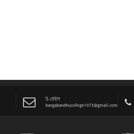
ই-মেইল
bangabandhucollege1973@gmail.com