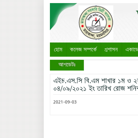
হোম
কলেজ সম্পর্কে
প্রশাসন
একাড
আপডেটঃ
এইচ.এস.সি বি.এম শাখার ১ম ও ২য় ব
০৪/০৯/২০২১ ইং তারিখ রোজ শনিব
2021-09-03