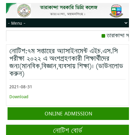
তারাকান্দা সরক
রোজ বৃহস্পতিবার।
নোটিশ:৭ম সপ্তাহের অ্যাসাইনমেন্ট এইচ.এস.সি
মোবাইল নম্বর: পে
পরীক্ষা ২০২২ এ অংশগ্রহণকারী শিক্ষার্থীদের
জন্য(মানবিক,বিজ্ঞান,ব্যবসায় শিক্ষা)। (ডাউনলোড
করুন)
2021-08-31
Download
ONLINE ADMISSION
নোটিশ বোর্ড