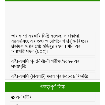
তারাকান্দা সরকারি ডিগ্রি কলেজ, তারাকান্দা,
ময়মনসিংহ এর তথ্য ও যোগাযোগ প্রযুক্তি বিষয়ের
প্রভাষক জনাব মোঃ মজিবুর রহমান খান এর
অনাপত্তি সদন (NOC)।
এইচএসসি পূন:নির্বাচনী পরীক্ষা/২০২৬ এর
সময়সূচীঃ
এইচএসসি (বিএমটি) ফরম পূরণ/২০২৬ বিজ্ঞপ্তিঃ
এইচএসসি ফরম/২০২৬ পূরণ বিজ্ঞপ্তিঃ
গুরুত্বপূর্ণ লিঙ্ক
২১ ফেব্রুয়ারি/২০২৬ ইং তারিখে “শহিদ দিবস ও
এনসিটিবি
আন্তর্জাতিক মাতৃভাষা দিবস-২০২৬ উদযাপন
উপলক্ষ্যে নোটিশঃ